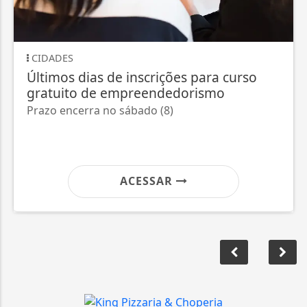
CIDADES
S
Últimos dias de inscrições para curso
Am
gratuito de empreendedorismo
ca
Prazo encerra no sábado (8)
Pr
me
ACESSAR