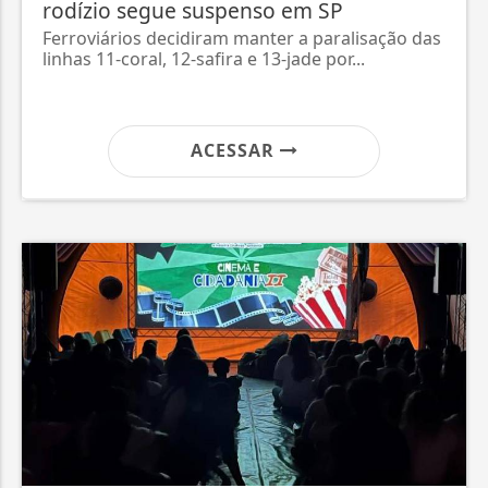
rodízio segue suspenso em SP
ca
la
Ferroviários decidiram manter a paralisação das
linhas 11-coral, 12-safira e 13-jade por...
A 
ta
ACESSAR