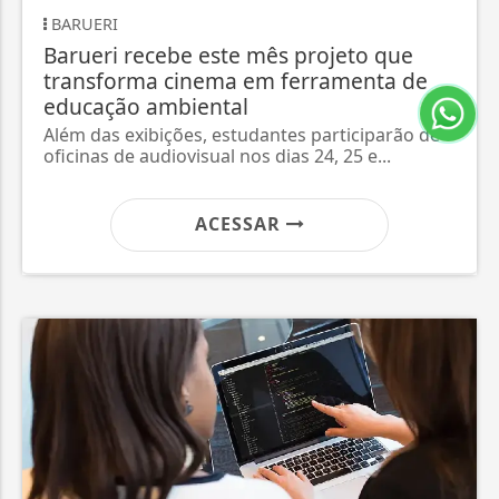
BARUERI
BA
Barueri recebe este mês projeto que
No
transforma cinema em ferramenta de
Ja
educação ambiental
de
Além das exibições, estudantes participarão de
In
oficinas de audiovisual nos dias 24, 25 e...
Ral
ACESSAR