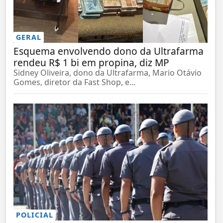
GERAL
Esquema envolvendo dono da Ultrafarma
rendeu R$ 1 bi em propina, diz MP
Sidney Oliveira, dono da Ultrafarma, Mario Otávio
Gomes, diretor da Fast Shop, e...
POLICIAL