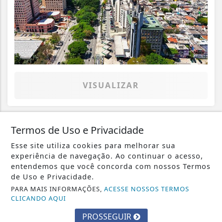
VISUALIZAR
Termos de Uso e Privacidade
03 DE AGO
SAÚDE
Esse site utiliza cookies para melhorar sua
Amamentação reduz risco de doença
experiência de navegação. Ao continuar o acesso,
cardíaca na mãe
entendemos que você concorda com nossos Termos
de Uso e Privacidade.
PARA MAIS INFORMAÇÕES,
ACESSE NOSSOS TERMOS
CLICANDO AQUI
PROSSEGUIR