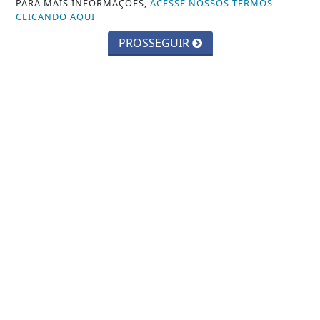
PARA MAIS INFORMAÇÕES,
ACESSE NOSSOS TERMOS
CLICANDO AQUI
PROSSEGUIR
03 DE AGO
SAÚDE
Amamentação reduz risco de doença
cardíaca na mãe
VISUALIZAR