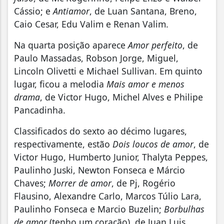
Cássio; e
Antiamor
, de Luan Santana, Breno,
Caio Cesar, Edu Valim e Renan Valim.
Na quarta posição aparece
Amor perfeito
, de
Paulo Massadas, Robson Jorge, Miguel,
Lincoln Olivetti e Michael Sullivan. Em quinto
lugar, ficou a melodia
Mais amor e menos
drama
, de Victor Hugo, Michel Alves e Philipe
Pancadinha.
Classificados do sexto ao décimo lugares,
respectivamente, estão
Dois loucos de amor
, de
Victor Hugo, Humberto Junior, Thalyta Peppes,
Paulinho Juski, Newton Fonseca e Márcio
Chaves;
Morrer de amor
, de Pj, Rogério
Flausino, Alexandre Carlo, Marcos Túlio Lara,
Paulinho Fonseca e Marcio Buzelin;
Borbulhas
de amor
(tenho um coração), de Juan Luis