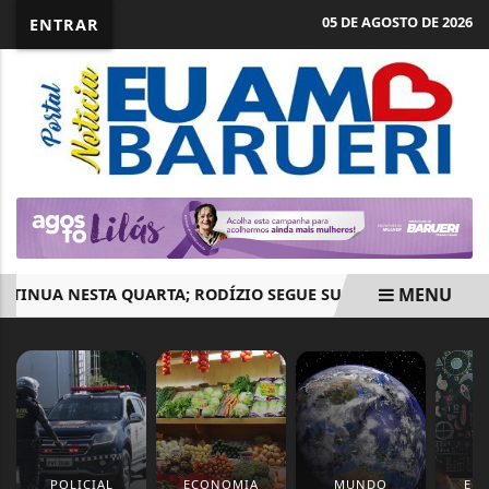
05 DE AGOSTO DE 2026
ENTRAR
MENU
UA NESTA QUARTA; RODÍZIO SEGUE SUSPENSO EM SP
BA
EM ALTA
POLICIAL
ECONOMIA
MUNDO
ED