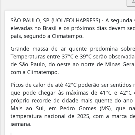
A
S
ÃO PAULO, SP (UOL/FOLHAPRESS) - A segunda
elevadas no Brasil e os próximos dias devem se
país, segundo a Climatempo.
Grande massa de ar quente predomina sobre q
Temperaturas entre 37°C e 39°C serão observadas
de São Paulo, do oeste ao norte de Minas Gera
com a Climatempo.
Picos de calor de até 42°C poderão ser sentidos 
que pode chegar às máximas de 41°C e 42°C e
próprio recorde de cidade mais quente do ano n
Mais ao Sul, em Pedro Gomes (MS), que na 
temperatura nacional de 2025, com a marca de
semana.