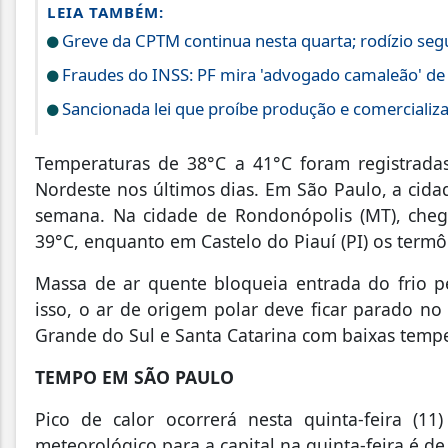
LEIA TAMBÉM:
Greve da CPTM continua nesta quarta; rodízio se
Fraudes do INSS: PF mira 'advogado camaleão' de 
Sancionada lei que proíbe produção e comercializa
Temperaturas de 38°C a 41°C foram registrada
Nordeste nos últimos dias. Em São Paulo, a cidad
semana. Na cidade de Rondonópolis (MT), chego
39°C, enquanto em Castelo do Piauí (PI) os termô
Massa de ar quente bloqueia entrada do frio p
isso, o ar de origem polar deve ficar parado n
Grande do Sul e Santa Catarina com baixas temp
TEMPO EM SÃO PAULO
Pico de calor ocorrerá nesta quinta-feira (
meteorológico para a capital na quinta-feira é de